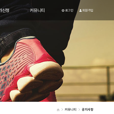
가신청
커뮤니티
로그인
회원가입
가신청
공지사항
신청 확인
주요일정
인증샷
행사이벤트
후원업체
자료실
자주하시는질문
온라인문의
커뮤니티
공지사항