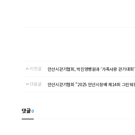
이전글
안산시걷기협회, 박진영병원과 ‘가족사랑 걷기대회’
다음글
안산시걷기협회 "2025 안산시장배 제14회 그린워
댓글
0