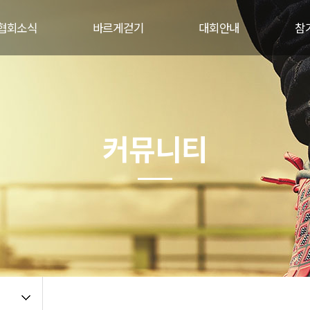
협회소식
바르게걷기
대회안내
참
인사말
걷기의 정의
대회개요
참
설립목적
걷기의 목적
참가방법
참가
조직도
걷기의 효과
참가자 유의사항
커뮤니티
협회연혁
걷기의 연구
코스별 소개
주요사업
대회 기념품
관련규정
오시는길